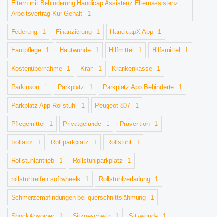
Eltern mit Behinderung Handicap Assistenz Elternassistenz
Arbeitsvertrag Kur Gehalt
1
Federung
1
Finanzierung
1
HandicapX App
1
Hautpflege
1
Hautwunde
1
Hilfmittel
1
Hilfsmittel
1
Kostenübernahme
1
Kran
1
Krankenkasse
1
Parkinson
1
Parkplatz
1
Parkplatz App Behinderte
1
Parkplatz App Rollstuhl
1
Peugeot 807
1
Pflegemittel
1
Privatgelände
1
Prävention
1
Rollator
1
Rolliparkplatz
1
Rollstuhl
1
Rollstuhlantrieb
1
Rollstuhlparkplatz
1
rollstuhlreifen softwheels
1
Rollstuhlverladung
1
Schmerzempfindungen bei querschnittslähmung
1
ShockAbsorber
1
Sitzgeschwür
1
Sitzwunde
1