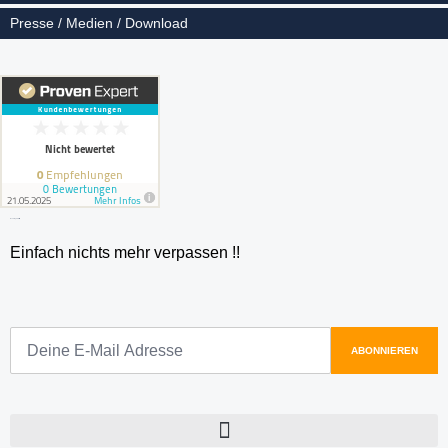
Presse / Medien / Download
HandicapX Newsletter
Einfach nichts mehr verpassen !!