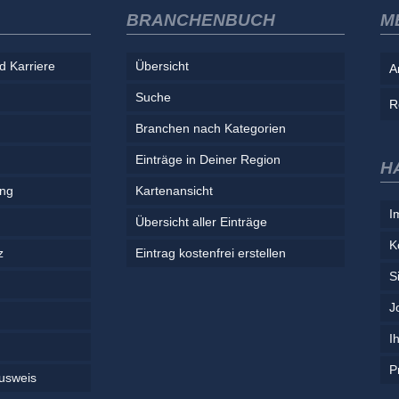
BRANCHENBUCH
M
d Karriere
Übersicht
A
Suche
R
Branchen nach Kategorien
Einträge in Deiner Region
H
ung
Kartenansicht
I
Übersicht aller Einträge
K
z
Eintrag kostenfrei erstellen
S
J
I
P
usweis