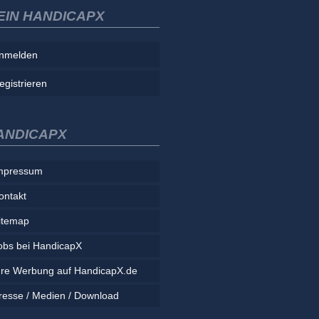
EIN HANDICAPX
nmelden
egistrieren
ANDICAPX
mpressum
ontakt
itemap
obs bei HandicapX
hre Werbung auf HandicapX.de
resse / Medien / Download