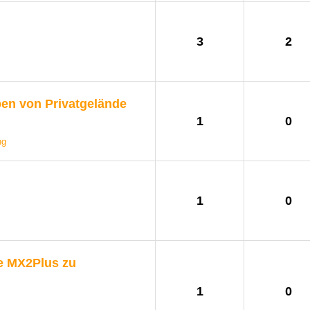
3
2
en von Privatgelände
1
0
ng
1
0
ve MX2Plus zu
1
0