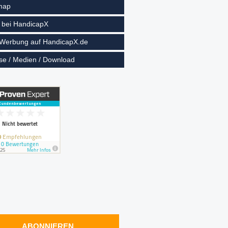
map
 bei HandicapX
 Werbung auf HandicapX.de
se / Medien / Download