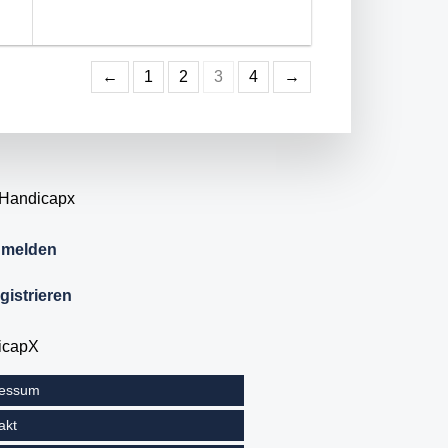
←
1
2
3
4
→
 Handicapx
melden
gistrieren
icapX
ressum
akt