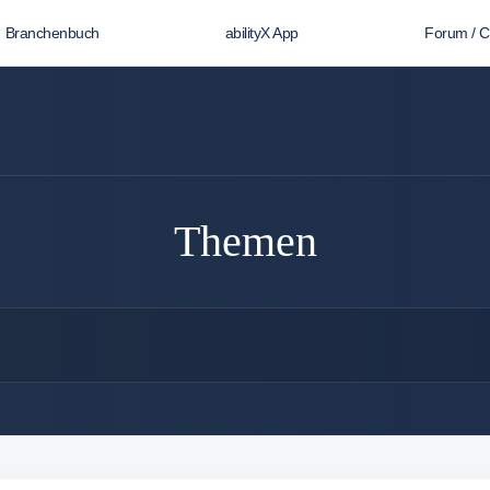
Branchenbuch
abilityX App
Forum / 
Themen