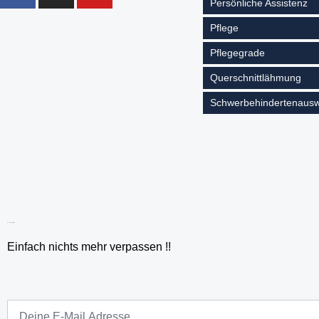
Persönliche Assistenz
Pflege
Pflegegrade
Querschnittlähmung
Schwerbehindertenausw
HandicapX Newsletter
Einfach nichts mehr verpassen !!