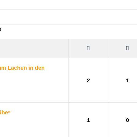
)
um Lachen in den
2
1
ähe“
1
0