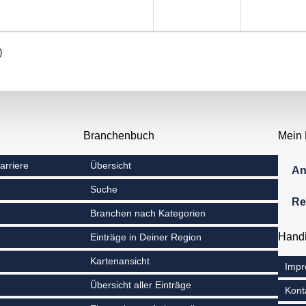
)
Branchenbuch
Mein
arriere
Übersicht
An
Suche
Re
Branchen nach Kategorien
Hand
Einträge in Deiner Region
Kartenansicht
Imp
Übersicht aller Einträge
Kont