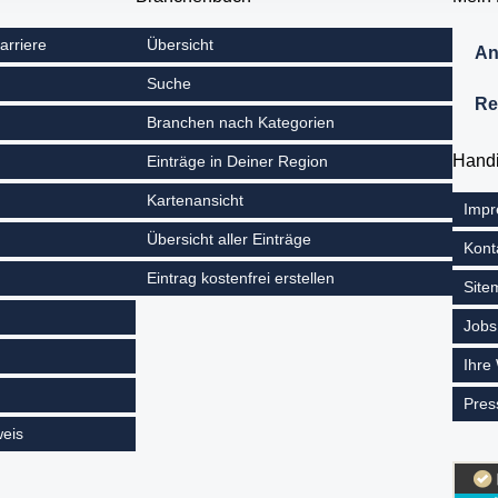
arriere
Übersicht
An
Suche
Re
Branchen nach Kategorien
Hand
Einträge in Deiner Region
Kartenansicht
Imp
Übersicht aller Einträge
Kont
Eintrag kostenfrei erstellen
Site
Jobs
Ihre
Pres
eis