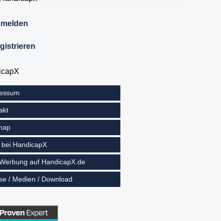
melden
gistrieren
icapX
ressum
akt
map
 bei HandicapX
 Werbung auf HandicapX.de
se / Medien / Download